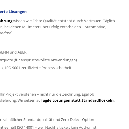
iderte Lösungen
fahrung
wissen wir: Echte Qualität entsteht durch Vertrauen. Täglich
n, bei denen Millimeter über Erfolg entscheiden – Automotive,
tandard.
 WENN und ABER
lerquote (für anspruchsvollste Anwendungen)
k, ISO 9001-zertifizierte Prozesssicherheit
e Ihr Projekt verstehen – nicht nur die Zeichnung. Egal ob
ieferung: Wir setzen auf
agile Lösungen statt Standardfloskeln
.
irtschaftlicher Standardqualität und Zero-Defect-Option
 gemäß ISO 14001 – weil Nachhaltigkeit kein Add-on ist