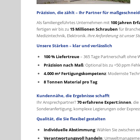
Präzision, die zählt – Ihr Partner für maßgeschne
Als familiengeführtes Unternehmen mit
100 Jahren Er
fertigen wir bis zu
15 Millionen Schrauben
für Branche
Medizintechnik, Elektronik.
Ihre Anforderung ist unser S
Unsere Stärken – klar und verlässlich
100 % Liefertreue
– 365 Tage Partnerschaft ohne
Präzision nach Maß
: Optional bis zu <50 ppm Feh
4.000 m² Fertigungskompetenz
: Modernste Techni
8 Tonnen Material pro Tag
Kundennähe, die Ergebnisse schafft
Ihr Ansprechpartner?
70 erfahrene Expert:innen
, di
Sonderanfertigung, komplexe Legierungen oder Expressl
Qualität, die Sie flexibel gestalten
Individuelle Abstimmung
: Wählen Sie zwischen w
Verantwortungsvoll handeln
: Umweltmanagement