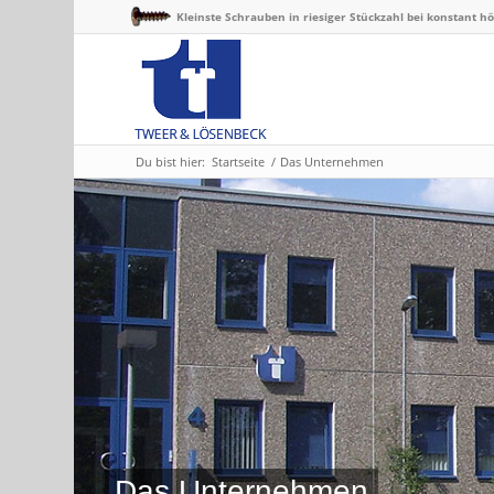
Kleinste Schrauben in riesiger Stückzahl bei konstant hö
Du bist hier:
Startseite
/
Das Unternehmen
Das Unternehmen