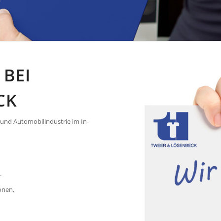
 BEI
CK
 und Automobilindustrie im In-
Wir freuen
.
onen,