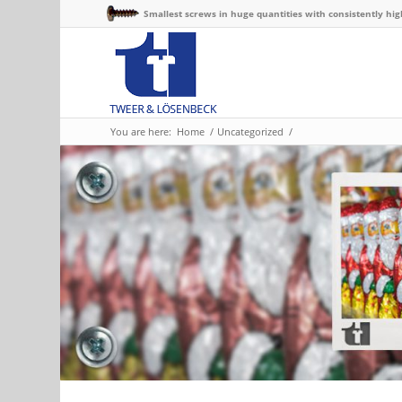
Smallest screws in huge quantities with consistently hig
You are here:
Home
/
Uncategorized
/