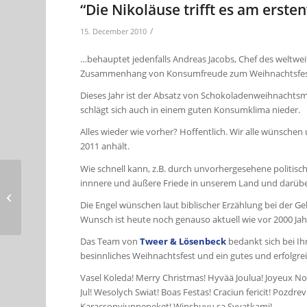
“Die Nikoläuse trifft es am ersten
/
15. December 2010
…behauptet jedenfalls Andreas Jacobs, Chef des weltweit
Zusammenhang von Konsumfreude zum Weihnachtsfest un
Dieses Jahr ist der Absatz von Schokoladenweihnachtsmän
schlägt sich auch in einem guten Konsumklima nieder.
Alles wieder wie vorher? Hoffentlich. Wir alle wünschen
2011 anhält.
Wie schnell kann, z.B. durch unvorhergesehene politisch
innnere und äußere Friede in unserem Land und darüber
Schöne Ferien
Die Engel wünschen laut biblischer Erzählung bei der G
Wunsch ist heute noch genauso aktuell wie vor 2000 Jah
Das Team von
Tweer & Lösenbeck
bedankt sich bei Ih
besinnliches Weihnachtsfest und ein gutes und erfolgrei
Vasel Koleda! Merry Christmas! Hyvää Joulua! Joyeux Noë
Jul! Wesolych Swiat! Boas Festas! Craciun fericit! Pozd
Karacsonyiunnepeket! Winshuyu sa Svyatkami!