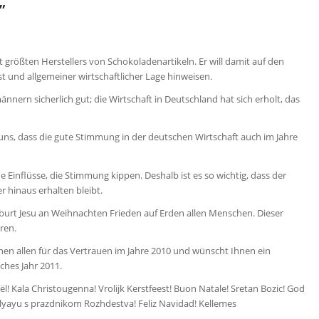
”
 größten Herstellers von Schokoladenartikeln. Er will damit auf den
d allgemeiner wirtschaftlicher Lage hinweisen.
nern sicherlich gut; die Wirtschaft in Deutschland hat sich erholt, das
 uns, dass die gute Stimmung in der deutschen Wirtschaft auch im Jahre
e Einflüsse, die Stimmung kippen. Deshalb ist es so wichtig, dass der
 hinaus erhalten bleibt.
eburt Jesu an Weihnachten Frieden auf Erden allen Menschen. Dieser
ren.
nen allen für das Vertrauen im Jahre 2010 und wünscht Ihnen ein
ches Jahr 2011.
l! Kala Christougenna! Vrolijk Kerstfeest! Buon Natale! Sretan Bozic! God
revlyayu s prazdnikom Rozhdestva! Feliz Navidad! Kellemes