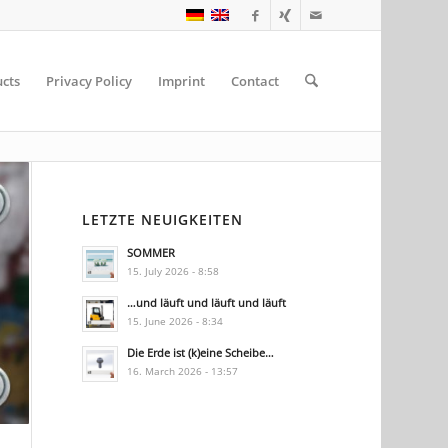
cts
Privacy Policy
Imprint
Contact
LETZTE NEUIGKEITEN
SOMMER
15. July 2026 - 8:58
…und läuft und läuft und läuft
15. June 2026 - 8:34
Die Erde ist (k)eine Scheibe…
16. March 2026 - 13:57