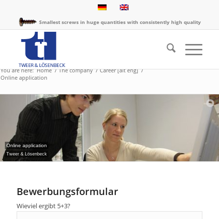
Smallest screws in huge quantities with consistently high quality
You are here:
Home
/
The company
/
Career [alt eng]
/
Online application
Online application
Tweer & Lösenbeck
Bewerbungsformular
Wieviel ergibt 5+3?